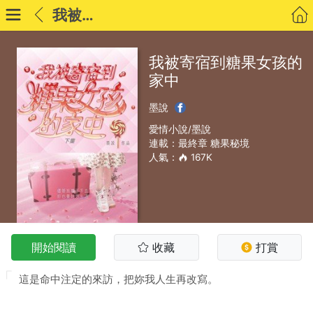
我被寄宿到糖果女孩的家中
我被寄宿到糖果女孩的
家中
墨說
愛情小說/墨說
連載：最終章 糖果秘境
人氣：
167K
開始閱讀
收藏
打賞
這是命中注定的來訪，把妳我人生再改寫。