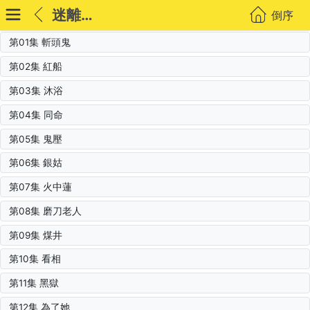
迷離境界復刻版
倒序
第01集 斬頭鬼
第02集 紅船
第03集 沐浴
第04集 同命
第05集 鬼壓
第06集 銀姑
第07集 火中蓮
第08集 磨刀老人
第09集 煤井
第10集 看相
第11集 黑獄
第12集 為了她